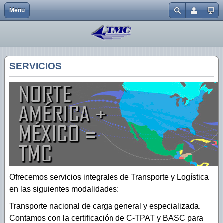
Menu
Close
Inicio
Presencia
México
Servicios
Caja Seca
Unidad de Inspección
Cotizaciónes de Servicio
Nuestra Empresa
Aviso de Privacidad
E.U.A.
Industrias
LowBoy
prueba
Bolsa de Trabajo
SERVICIOS
Soluciones
Código de Ética
Tolva Neumática
Sugerencias de mejora
Nuestro Equipo
Encortinados
Nuestro Personal
Porta Contenedores
Sustentabilidad
Pipa de Acero
Contacto
Pipas
Plataforma
Ofrecemos servicios integrales de Transporte y Logística
en las siguientes modalidades:
Plataforma Tipo Toldo IGLU
Transporte nacional de carga general y especializada.
Dompe
Contamos con la certificación de C-TPAT y BASC para